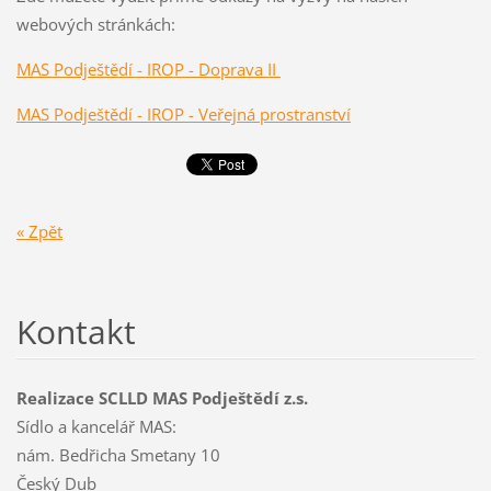
webových stránkách:
MAS Podještědí - IROP - Doprava II
MAS Podještědí - IROP - Veřejná prostranství
« Zpět
Kontakt
Realizace SCLLD MAS Podještědí z.s.
Sídlo a kancelář MAS:
nám. Bedřicha Smetany 10
Český Dub