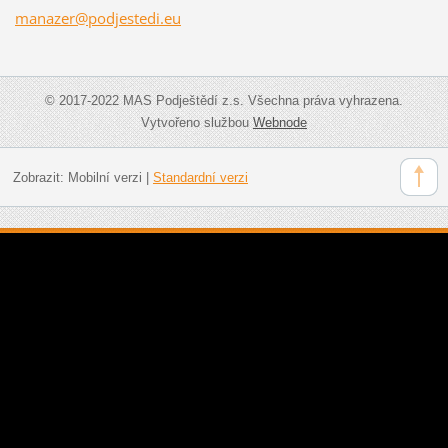
manazer@
podjeste
di.eu
© 2017-2022 MAS Podještědí z.s. Všechna práva vyhrazena.
Vytvořeno službou
Webnode
Zobrazit:
Mobilní verzi
|
Standardní verzi