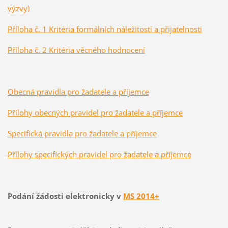
výzvy)
Příloha č. 1 Kritéria formálních náležitostí a přijatelnosti
Příloha č. 2 Kritéria věcného hodnocení
Obecná pravidla pro žadatele a příjemce
Přílohy obecných pravidel pro žadatele a příjemce
Specifická pravidla pro žadatele a příjemce
Přílohy specifických pravidel pro žadatele a příjemce
Podání žádosti elektronicky v
MS 2014+