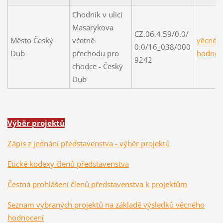
Chodník v ulici
Masarykova
CZ.06.4.59/0.0/
Město Český
včetně
věcné
0.0/16_038/000
Dub
přechodu pro
hodnoc
9242
chodce - Český
Dub
Výběr projektů
Zápis z jednání představenstva - výběr projektů
Etické kodexy členů představenstva
Čestná prohlášení členů představenstva k projektům
Seznam vybraných projektů na základě výsledků věcného
hodnocení