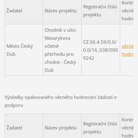
Kontroln
Registrační číslo
Žadatel
Název projektu
věcnéh
projektu
hodnoc
Chodník v ulici
Masarykova
CZ.06.4.59/0.0/
Město Český
včetně
věcné
0.0/16_038/000
Dub
přechodu pro
hodnoc
9242
chodce - Český
Dub
Výsledky opakovaného věcného hodnocení žádostí o
podporu
Kontroln
Registrační číslo
Žadatel
Název projektu
věcnéh
projektu
hodnoc