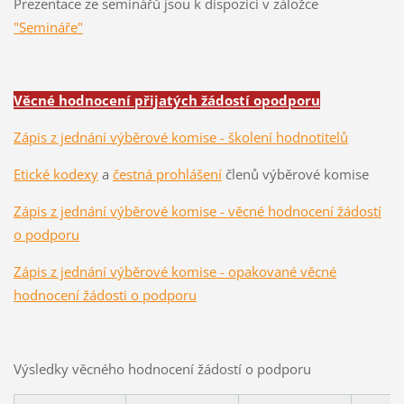
Prezentace ze seminářů jsou k dispozici v záložce
"Semináře"
Věcné hodnocení přijatých žádostí opodporu
Zápis z jednání výběrové komise - školení hodnotitelů
Etické kodexy
a
čestná prohlášení
členů výběrové komise
Zápis z jednání výběrové komise - věcné hodnocení žádostí
o podporu
Zápis z jednání výběrové komise - opakované věcné
hodnocení žádosti o podporu
Výsledky věcného hodnocení žádostí o podporu