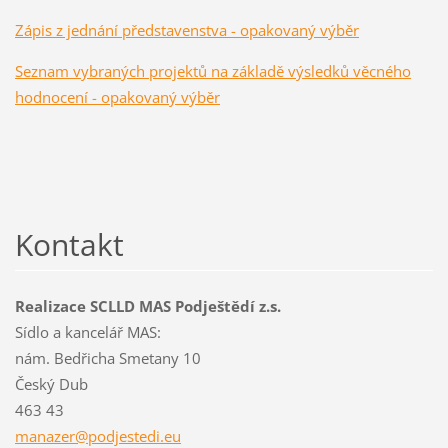
Zápis z jednání představenstva - opakovaný výběr
Seznam vybraných projektů na základě výsledků věcného
hodnocení - opakovaný výběr
Kontakt
Realizace SCLLD MAS Podještědí z.s.
Sídlo a kancelář MAS:
nám. Bedřicha Smetany 10
Český Dub
463 43
manazer@
podjeste
di.eu